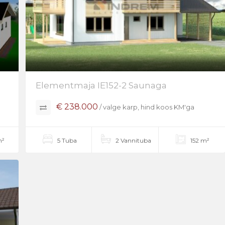
Elementmaja IE152-2 Saunaga
€ 238.000
/ valge karp, hind koos KM'ga
m²
5 Tuba
2 Vannituba
152 m²