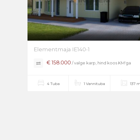
Elementmaja IE140-1
€ 158.000
/ valge karp, hind koos KM'ga
4 Tuba
1 Vannituba
137 