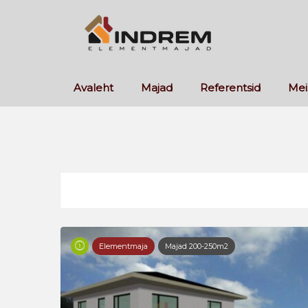
Avaleht
Majad
Referentsid
Mei
Elementmaja
Majad 200-250m2