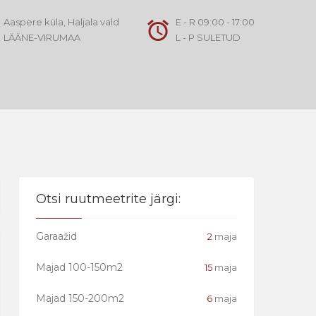
Aaspere küla, Haljala vald
E - R 09:00 - 17:00
LÄÄNE-VIRUMAA
L - P SULETUD
Otsi ruutmeetrite järgi:
Garaažid
2
maja
Majad 100-150m2
15
maja
Majad 150-200m2
6
maja