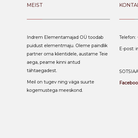
MEIST
KONTA
Indrem Elementamajad OÜ toodab
Telefon:
puidust elementmaju. Oleme paindlik
E-post: 
partner oma klientidele, austame Teie
aega, peame kinni antud
tähtaegadest.
SOTSIA
Meil on tugev ning väga suurte
Faceboo
kogemustega meeskond.