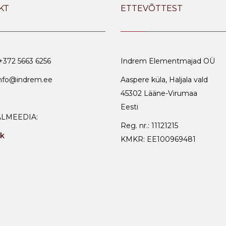
KT
ETTEVÕTTEST
 +372 5663 6256
Indrem Elementmajad OÜ
info@indrem.ee
Aaspere küla, Haljala vald
45302 Lääne-Virumaa
Eesti
ALMEEDIA:
Reg. nr.: 11121215
k
KMKR: EE100969481