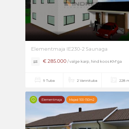
Elementmaja IE230-2 Saunaga
€ 285.000
/ valge karp, hind koos KM'ga
9 Tuba
2 Vannituba
228 
Elementmaja
Majad 100-150m2