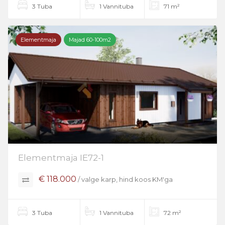
3 Tuba
1 Vannituba
71 m²
Elementmaja
Majad 60-100m2
Elementmaja IE72-1
€ 118.000
/ valge karp, hind koos KM'ga
3 Tuba
1 Vannituba
72 m²