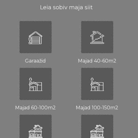
Leia sobiv maja siit
Garaažid
Majad 40-60m2
Majad 60-100m2
Majad 100-150m2