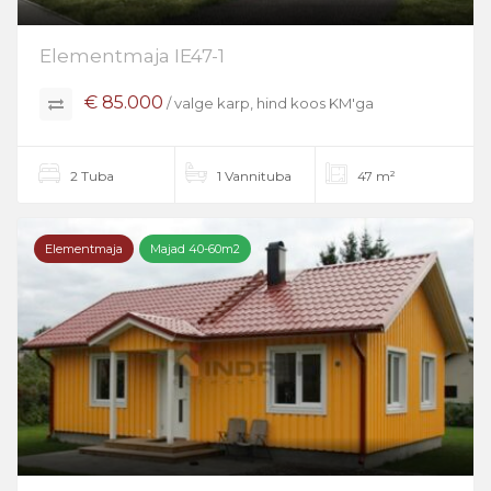
Elementmaja IE47-1
€ 85.000
/ valge karp, hind koos KM'ga
2 Tuba
1 Vannituba
47 m²
Elementmaja
Majad 40-60m2