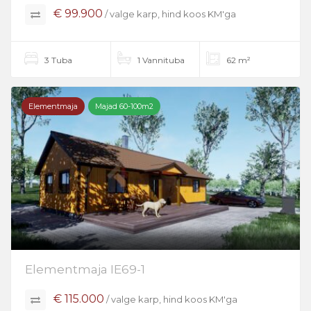
€ 99.900
/ valge karp, hind koos KM'ga
3 Tuba
1 Vannituba
62 m²
Elementmaja
Majad 60-100m2
Elementmaja IE69-1
€ 115.000
/ valge karp, hind koos KM'ga