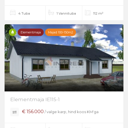
4 Tuba
1 Vannituba
112 m²
Elementmaja
Majad 100-150m2
Elementmaja IE115-1
€ 156.000
/ valge karp, hind koos KM'ga