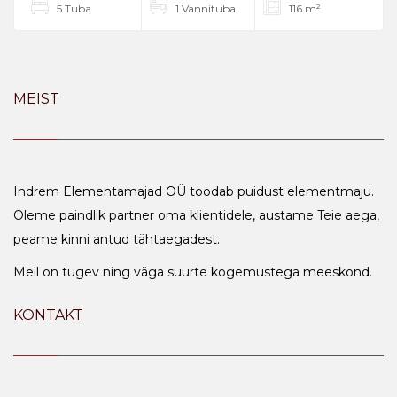
5 Tuba
1 Vannituba
116 m²
MEIST
Indrem Elementamajad OÜ toodab puidust elementmaju.
Oleme paindlik partner oma klientidele, austame Teie aega,
peame kinni antud tähtaegadest.
Meil on tugev ning väga suurte kogemustega meeskond.
KONTAKT