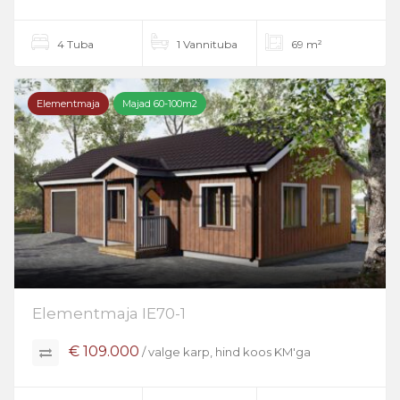
4 Tuba
1 Vannituba
69 m²
Elementmaja
Majad 60-100m2
Elementmaja IE70-1
€ 109.000
/ valge karp, hind koos KM'ga