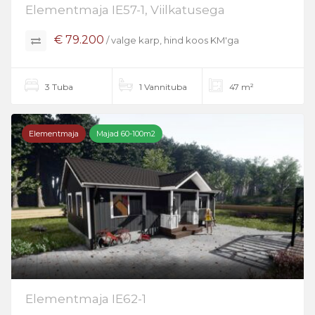
Elementmaja IE57-1, Viilkatusega
€ 79.200
/ valge karp, hind koos KM'ga
3 Tuba
1 Vannituba
47 m²
Elementmaja
Majad 60-100m2
Elementmaja IE62-1