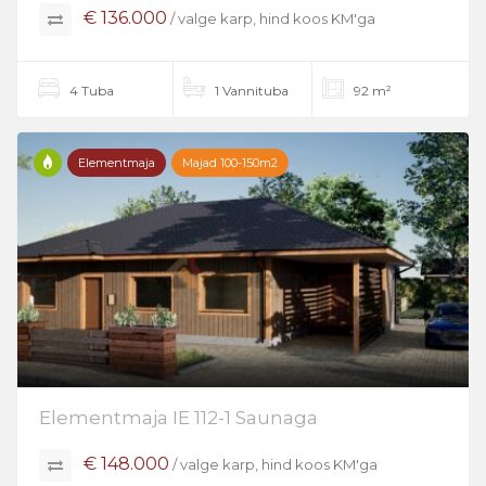
€ 136.000
/ valge karp, hind koos KM'ga
4 Tuba
1 Vannituba
92 m²
Elementmaja
Majad 100-150m2
Elementmaja IE 112-1 Saunaga
€ 148.000
/ valge karp, hind koos KM'ga