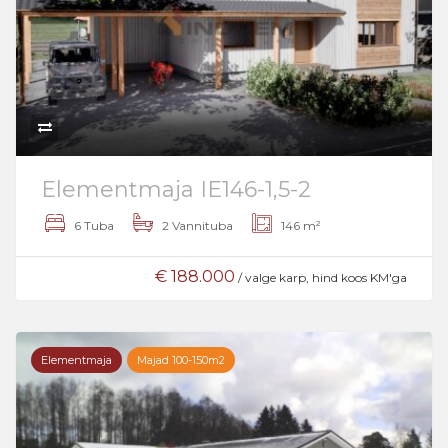
Elementmaja IE146-1,5-2
6 Tuba
2 Vannituba
146 m²
€ 188.000
/ valge karp, hind koos KM'ga
Elementmaja
Majad 100-150m2