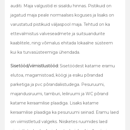
auditi. Maja valgustid ei sisaldu hinnas. Pistikuid on
jagatud maja peale normaalses koguses ja lisaks on
varustatud pistikuid väljaspool maja. Tehtud on ka
ettevalmistus valveseadmete ja suitsuandurite
kaablitele, ning võimalus ehitada lokaalne süsteem
kui ka turvasüsteemiga ühendada.
Sisetööd/viimistlustööd:
Sisetöödest katame eramu
elutoa, magamistoad, köögi ja esiku põrandad
parketiga ja pvc põrandaliistudega. Pesuruumi,
majandusruumi, tamburi, leiliruumi ja WC põrand
katame keraamilise plaadiga. Lisaks katame
keraamilise plaadiga ka pesuruumi seinad. Eramu laed
on viimistletud valgeks. Niisketes ruumides laed