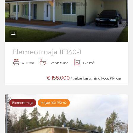
Elementmaja IE140-1
4 Tuba
1 Vannituba
137 m²
€ 158.000
/ valge karp, hind koos KM'ga
Elementmaja
Majad 100-150m2