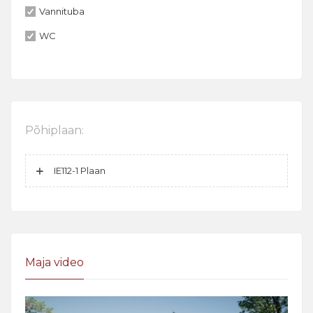
Vannituba
WC
Põhiplaan:
IE112-1 Plaan
Maja video