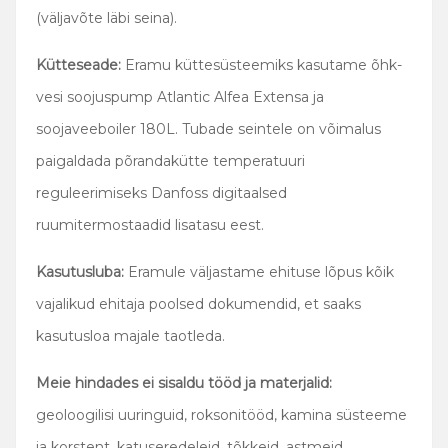
(väljavõte läbi seina).
Kütteseade:
Eramu küttesüsteemiks kasutame õhk-
vesi soojuspump Atlantic Alfea Extensa ja
soojaveeboiler 180L. Tubade seintele on võimalus
paigaldada põrandakütte temperatuuri
reguleerimiseks Danfoss digitaalsed
ruumitermostaadid lisatasu eest.
Kasutusluba:
Eramule väljastame ehituse lõpus kõik
vajalikud ehitaja poolsed dokumendid, et saaks
kasutusloa majale taotleda.
Meie hindades ei sisaldu tööd ja materjalid:
geoloogilisi uuringuid, roksonitööd, kamina süsteeme
ja korstent, katuseredeleid, tõkkeid, astmeid,