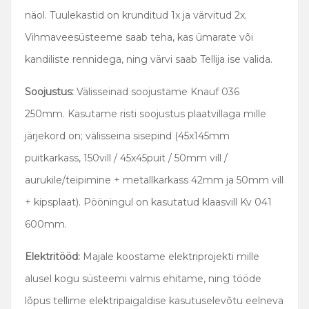
näol. Tuulekastid on krunditud 1x ja värvitud 2x.
Vihmaveesüsteeme saab teha, kas ümarate või
kandiliste rennidega, ning värvi saab Tellija ise valida.
Soojustus:
Välisseinad soojustame Knauf 036
250mm. Kasutame risti soojustus plaatvillaga mille
järjekord on; välisseina sisepind (45x145mm
puitkarkass, 150vill / 45x45puit / 50mm vill /
aurukile/teipimine + metallkarkass 42mm ja 50mm vill
+ kipsplaat). Pööningul on kasutatud klaasvill Kv 041
600mm.
Elektritööd:
Majale koostame elektriprojekti mille
alusel kogu süsteemi valmis ehitame, ning tööde
lõpus tellime elektripaigaldise kasutuselevõtu eelneva