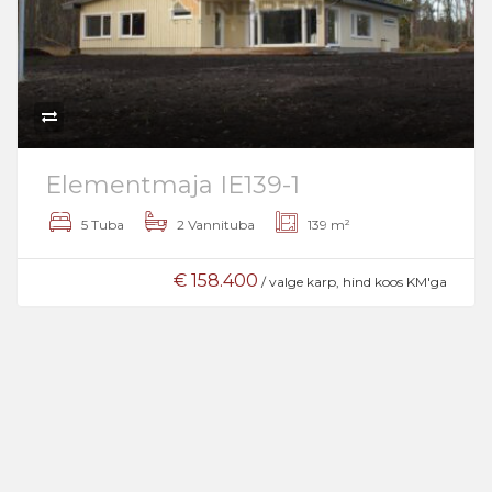
Elementmaja IE139-1
5 Tuba
2 Vannituba
139 m²
€ 158.400
/ valge karp, hind koos KM'ga