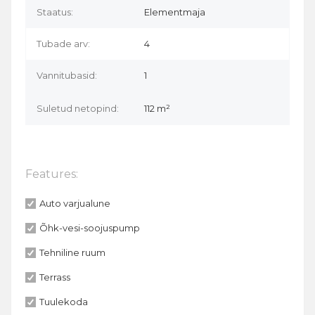
Staatus:
Elementmaja
Tubade arv:
4
Vannitubasid:
1
Suletud netopind:
112 m²
Features:
Auto varjualune
Õhk-vesi-soojuspump
Tehniline ruum
Terrass
Tuulekoda