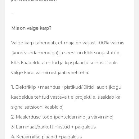
-
Mis on valge karp?
Valge karp tähendab, et maja on väljast 100% valmis
(koos vundamendiga) ja seest on kõik soojustatud,
kõik kaabeldus tehtud ja kipsplaadid seinas. Peale
valge karbi valmimist jääb veel teha:
1.
Elektrikilp +maandus +pistikud/lülitid+audit (kogu
kaabeldus tehtud vastavalt el.projektile, sisaldab ka
signalisatsiooni kaableid)
2
. Maalerduse tööd (pahteldamine ja värvimine)
3.
Laminaat/parkett +liistud + paigaldus
4.
Keraamilise plaadid +paigaldus