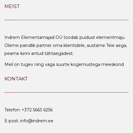
MEIST
Indrem Elementamajad OÜ toodab puidust elementmaju.
Oleme paindlik partner oma klientidele, austame Teie aega,
peame kinni antud tähtaegadest.
Meil on tugev ning väga suurte kogemustega meeskond.
KONTAKT
Telefon: +372 5663 6256
E-post: info@indrem.ee