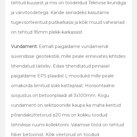
tehtud kuusest ja mis on töödeldud Teknose krundiga
ja värvitoodetega. Kande seinadeks kasutame
tugevsorteeritud puitkarkassi ja kõik muud vahesinad
on tehtud 95mm plekk-karkassist.
Vundament:
Esmalt paigaldame vundamendi
süvendisse geotekstiili, mille peale erinevates kihtides
tihendatud täiteliiv. Edasi tihendtatud pinnasel
paigaldame EPS plaadist L-moodulid mille peale
omakorda liimitud sokli katteplaat. Horisontaalne
soojustus on betoonplaadi all 3x100mm. Kogu
vundament on sektsioonide kaupa ka maha keritud
põrandaküttetorud ø20 mis on kokku toodud
tehnilisse ruumi kollektorini. Valamise tööd on tehtud
fiiber betoonist. Kõik veetorud on toodud