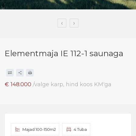
‹
›
Elementmaja IE 112-1 saunaga
€ 148.000
/valge karp, hind koos KM'ga
Majad 100-150m2
4 Tuba