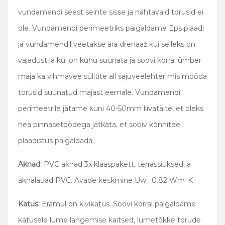
vundamendi seest seinte sisse ja nähtavaid torusid ei
ole. Vundamendi perimeetriks paigaldame Eps plaadi
ja vundamendil veetakse ära drenaaž kui selleks on
vajadust ja kui on kuhu suunata ja soovi korral ümber
maja ka vihmavee sülitite all sajuveelehter mis mööda
torusid suunatud majast eemale. Vundamendi
perimeetrile jätame kuni 40-50mm liivatäite, et oleks
hea pinnasetöödega jätkata, et sobiv kõnnitee
plaadistus paigaldada.
Aknad:
PVC aknad 3x klaaspakett, terrassiuksed ja
aknalauad PVC. Avade keskmine Uw : 0.82 Wm²K
Katus:
Eramul on kivikatus. Soovi korral paigaldame
katusele lume langemise kaitsed, lumetõkke torude