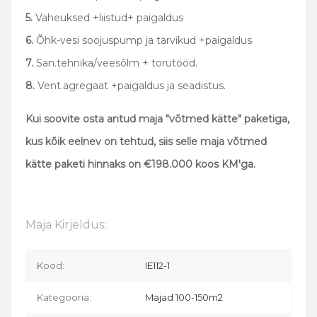
5.
Vaheuksed +liistud+ paigaldus
6.
Õhk-vesi soojuspump ja tarvikud +paigaldus
7.
San.tehnika/veesõlm + torutööd.
8.
Vent.agregaat +paigaldus ja seadistus.
Kui soovite osta antud maja "võtmed kätte" paketiga,
kus kõik eelnev on tehtud, siis selle maja võtmed
kätte paketi hinnaks on
€198.000
koos KM'ga.
Maja Kirjeldus:
Kood:
IE112-1
Kategooria:
Majad 100-150m2