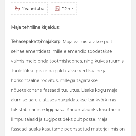
1 Vannituba
112 m²
Maja tehniline kirjeldus:
Tehasepakett/majakarp:
Maja valmistatakse puit
seinaelementidest, mille elemendid toodetakse
valmis meie enda tootmishoones, ning kuivas ruumis.
Tuuletõkke peale paigaldatakse vertikaalne ja
horisontaalne roovitus, millega tagatakse
nõuetekohane fassaadi tuulutus. Lisaks kogu maja
alumise ääre ulatuses paigaldatakse tsinkvõrk mis
takistab näriliste ligipääsu. Kandetaladeks kasutame
liimpuitalasid ja tugipostideks puit poste. Maja
fassaadilauaks kasutame peensaetud materjali mis on