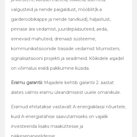
valgusteid ja nende paigaldust, mööblit(k.a
garderoobikappe ja nende tarvikuid), haljastust,
pinnase ära vedamist, juurdepääsuteed, aeda,
erinevaid mahuteid, drenaaži süsteeme,
kommunikatsioonide trasside vedamist liitumisteni,
signalisatsiooni projekti ja seadmeid. Kõikidele asjadel
on võimalus eraldi pakkumine küsida.
Eramu garantii:
Majadele kehtib garantii 2. aastat
alates valmis eramu üleandmisest uuele omanikule.
Eramud ehitatakse vastavalt A-energiaklassi nõuetele,
kuid A-energiatähise saavutamiseks on vajalik
investeerida lisaks maaküttesse ja
päikesepaneelidesse.