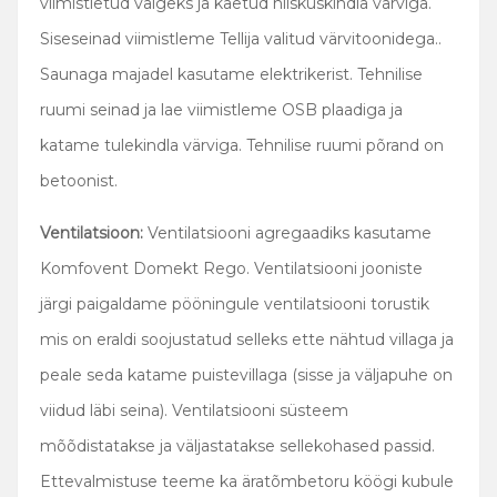
viimistletud valgeks ja kaetud niiskuskindla värviga.
Siseseinad viimistleme Tellija valitud värvitoonidega..
Saunaga majadel kasutame elektrikerist. Tehnilise
ruumi seinad ja lae viimistleme OSB plaadiga ja
katame tulekindla värviga. Tehnilise ruumi põrand on
betoonist.
Ventilatsioon:
Ventilatsiooni agregaadiks kasutame
Komfovent Domekt Rego. Ventilatsiooni jooniste
järgi paigaldame pööningule ventilatsiooni torustik
mis on eraldi soojustatud selleks ette nähtud villaga ja
peale seda katame puistevillaga (sisse ja väljapuhe on
viidud läbi seina). Ventilatsiooni süsteem
mõõdistatakse ja väljastatakse sellekohased passid.
Ettevalmistuse teeme ka äratõmbetoru köögi kubule