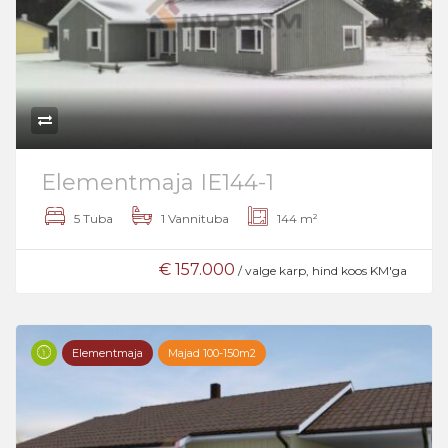
Elementmaja IE144-1
5 Tuba
1 Vannituba
144 m²
€ 157.000
/ valge karp, hind koos KM'ga
Elementmaja
Majad 100-150m2